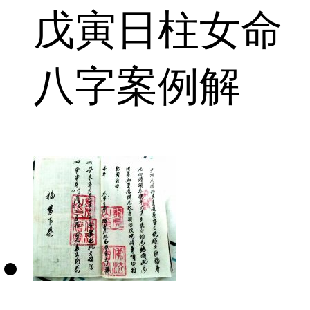
戊寅日柱女命
八字案例解