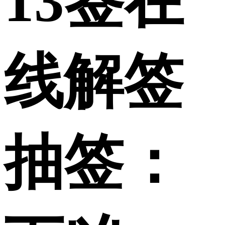
13签在
线解签
抽签：