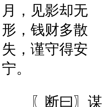
月，见影却无
形，钱财多散
失，谨守得安
宁。
〖断曰〗谋